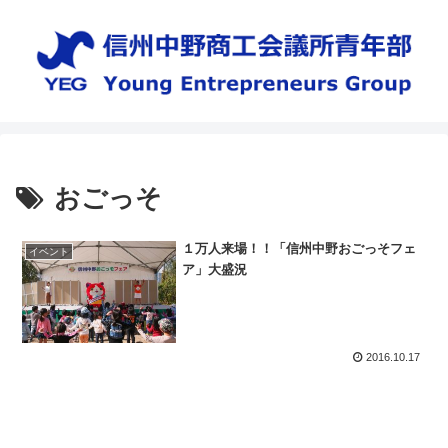
おごっそ
１万人来場！！「信州中野おごっそフェ
イベント
ア」大盛況
2016.10.17