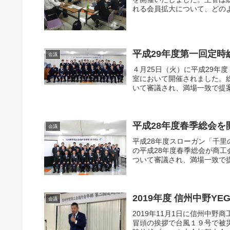
れる会員拡大について、どのよ
平成29年度第一回定時
会議
４月25日（火）に平成29年
室において開催されました。
いて審議され、満場一致で提案
平成28年度春季総会を
会議
平成28年度スローガン「千里
の平成28年度春季総会が商
ついて審議され、満場一致で提
2019年度 信州中野Y
会議
2019年11月1日に信州中
冒頭の挨拶で台風１９号で被