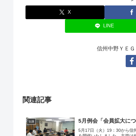
X
LINE
信州中野ＹＥＧ
関連記事
5月例会「会員拡大に
会議
5月17日（火）19：30か
を開催いたしました。主管は