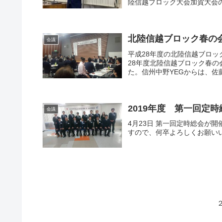
陸信越ブロック大会加賀大会の
北陸信越ブロック春の
会議
平成28年度の北陸信越ブロック
28年度北陸信越ブロック春の
た。信州中野YEGからは、佐藤
2019年度 第一回定
会議
4月23日 第一回定時総会が
すので、何卒よろしくお願い