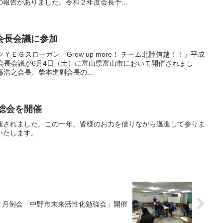
報告がありました。令和２年度会長予...
会長会議に参加
ＹＥＧスローガン「Grow up more！ チーム北陸信越！！」平成
会長会議が6月4日（土）に富山県富山市において開催されまし
浩之会長、柴本進副会長の...
時総会を開催
開催されました。この一年、皆様のお力を借りながら邁進して参りま
いたします。
２月例会「中野市未来活性化勉強会」開催