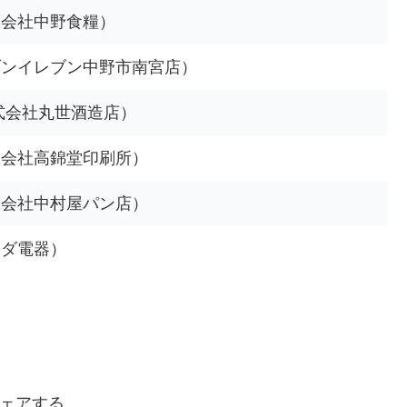
限会社中野食糧）
ブンイレブン中野市南宮店）
式会社丸世酒造店）
限会社高錦堂印刷所）
限会社中村屋パン店）
キダ電器）
ェアする