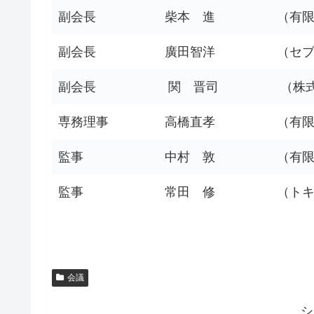
副会長
柴本 進
（有
副会長
廣田智洋
（セ
副会長
関 晋司
（株
専務理事
高橋直孝
（有
監事
中村 敦
（有
監事
常田 修
（ト
会議
シ