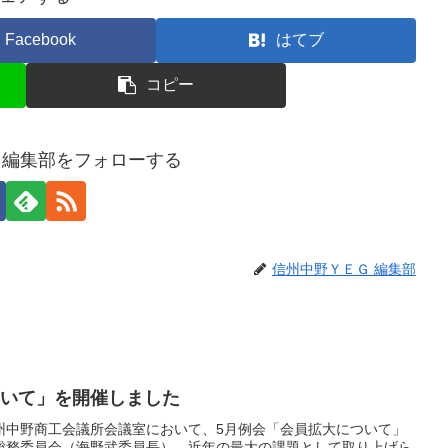
Facebook
はてブ
コピー
 編集部をフォローする
信州中野ＹＥＧ 編集部
ついて」を開催しました
ら信州中野商工会議所会議室において、5月例会「会員拡大について」
総務委員会（海野武委員長）。近年の最大の課題として取り上げら