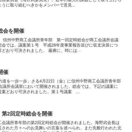
うに取り組むべきかをメンバーで意見...
総会を開催
度 信州中野商工会議所青年部 第一回定時総会が商工会議所会議
総会では、議案第１号 平成28年度事業報告並びに収支決算につ
どおり可決されました。 厳粛に、時には...
開催
の道を一歩一歩」さる4月22日（金）に信州中野商工会議所青年部
工会議所会議室において開催されました。総会では、下記の議案に
案どおり可決されました。第１号議案 ...
EG 第2回定時総会を開催
野商工会議所青年部の第2回定時総会が開催されました。海野武会長は
災された方々へのお見舞いの言葉を述べられ、また先般行われた北