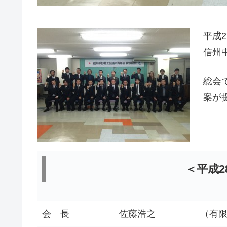
平成
信州
総会
案が
＜平成2
会 長
佐藤浩之
（有