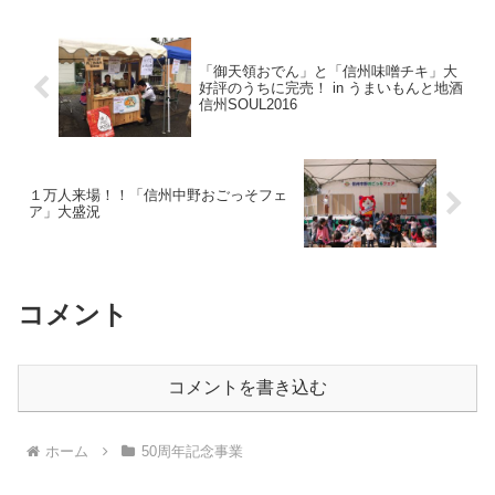
「御天領おでん」と「信州味噌チキ」大
好評のうちに完売！ in うまいもんと地酒
信州SOUL2016
１万人来場！！「信州中野おごっそフェ
ア」大盛況
コメント
コメントを書き込む
ホーム
50周年記念事業