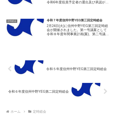
令和6年度役員予定者の選出及び承認が行
われ、満場一致にて承認されました。そ
の後、令和６年度役員予定者の紹介及び
挨拶が行われ、最後に令和5年度新入会員
の紹介を行い...
令和７年度信州中野YEG第三回定時総会
定時総会
2月24日(火)に信州中野YEG第三回定時総
会が開催されました。第一号議案として
令和８年度年間事業計画(案)、第二号議案
として令和８年度収支予算(案)の承認が行
われ、全て満場一致にて承認されまし
た。令和８年度の主な事業としては、シ
ョンション...
令和５年度信州中野YEG第三回定時総会
令和６年度信州中野YEG第二回定時総会
ホーム
定時総会