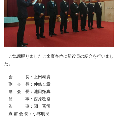
ご臨席賜りましたご来賓各位に新役員の紹介を行いまし
た。
会 長：上田泰貴
副 会 長：仲條友章
副 会 長：池田拓真
監 事：西原稔裕
監 事：関 晋司
直 前 会 長：小林明良