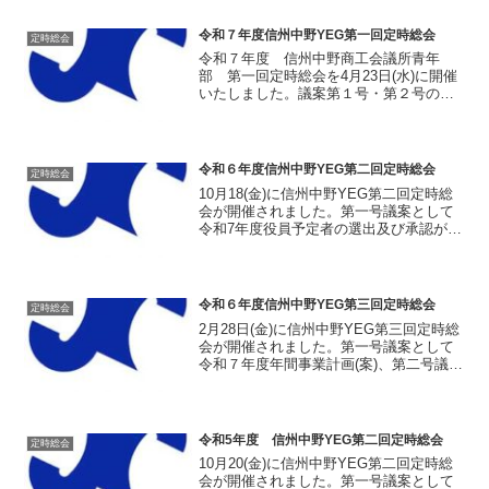
度 事業報告及び収支決算報告の承認」
について、第2号議案として「令和８年度
令和７年度信州中野YEG第一回定時総会
定時総会
補正予算(案)の決...
令和７年度 信州中野商工会議所青年
部 第一回定時総会を4月23日(水)に開催
いたしました。議案第１号・第２号の承
認と決定 第1号議案として「令和６年
度 事業報告及び収支決算報告の承認」
について、第2号議案として「令和７年度
補正予算(案)の決...
令和６年度信州中野YEG第二回定時総会
定時総会
10月18(金)に信州中野YEG第二回定時総
会が開催されました。第一号議案として
令和7年度役員予定者の選出及び承認が行
われ、満場一致にて承認されました。会
長予定者：山本浩二第二号議案として会
則の変更の承認が行われ、事務局から説
明が行われ、満...
令和６年度信州中野YEG第三回定時総会
定時総会
2月28日(金)に信州中野YEG第三回定時総
会が開催されました。第一号議案として
令和７年度年間事業計画(案)、第二号議案
として令和７年度収支予算(案)、第三号議
案として会則の変更の承認が行われ、全
て満場一致にて承認されました。令和７
年度の主...
令和5年度 信州中野YEG第二回定時総会
定時総会
10月20(金)に信州中野YEG第二回定時総
会が開催されました。第一号議案として